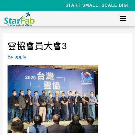
START SMALL, SCALE BIG!
雲協會員大會3
By
apply