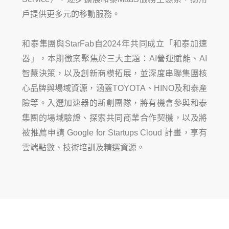
戶提供更多元的移動服務。
和泰集團與
StarFab
自
2024
年共同成立「和泰加速
器」，本期徵案聚焦於三大主題：
AI
營運
賦能、
AI
智慧
決策，以及創新商模拓展，並深
度串聯集團核
心品牌與場域資源，涵蓋
TOYOTA
、
HI
NO
及
和
泰產
險
等。入選加速器的新創團隊，將有機會參與和泰
集團的場域驗證、探
索共同商業合作契機，以及將
被推薦申請
Google for Startups Cloud
計畫
，享有
雲端點數、技術培訓及精選資源。