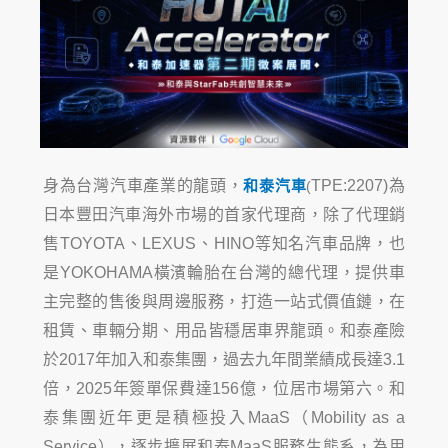
身為台灣汽車產業的龍頭，
和泰汽車
TPE:2207)
為
(
日本豐田汽車海外市場的首家代理商，除了代理銷
售
TOYOTA
、
LEXUS
、
HINO
等知名
汽車品牌，也
是
YOKOHAMA
橫濱輪胎在台灣的總代理，提供車
主完整的售後與周邊服務，打造一站式價值鏈，在
租賃、車輛分期、用品皆
穩居車界龍頭。和泰產險
於
2017
年加入和泰集團，過去九年間業績成長達
3.1
倍，
2025
年簽單保費達
156
億，位居市場第六。和
泰集團近
年更是積極投入
MaaS
（
Mobility as a
Service
），逐步擴展和泰
MaaS
服務生態系，為用