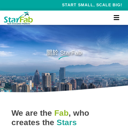
START SMALL, SCALE BIG!
關於 StarFab
We are the
Fab
, who
creates the
Stars