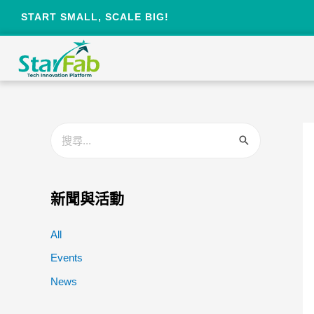
START SMALL, SCALE BIG!
新聞與活動
All
Events
News