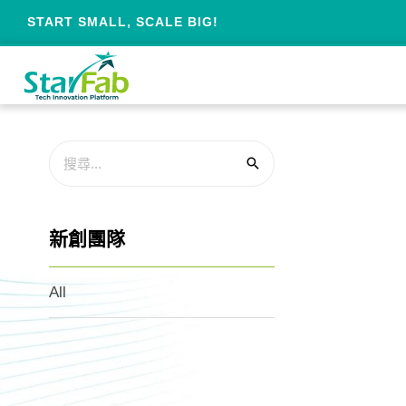
START SMALL, SCALE BIG!
新創團隊
All