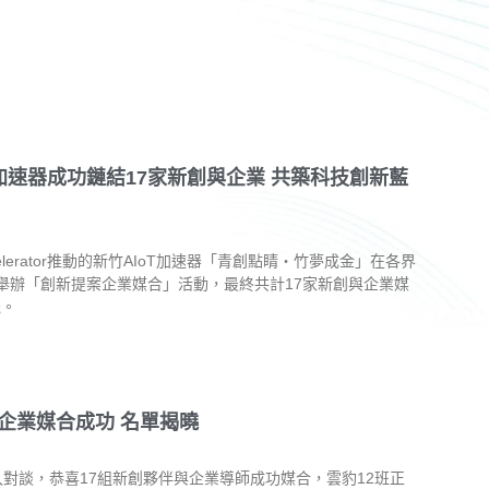
T加速器成功鏈結17家新創與企業 共築科技創新藍
ccelerator推動的新竹AIoT加速器「青創點睛・竹夢成金」在各界
舉辦「創新提案企業媒合」活動，最終共計17家新創與企業媒
機。
與企業媒合成功 名單揭曉
深入對談，恭喜17組新創夥伴與企業導師成功媒合，雲豹12班正