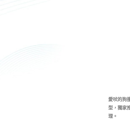
愛吠的狗擅
型，獨家
理。