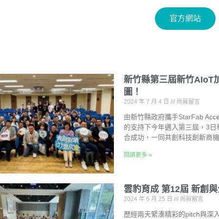
官方網站
新竹縣第三屆新竹AIo
圖！
2024 年 7 月 4 日
尚無留言
由新竹縣政府攜手StarFab A
的支持下今年邁入第三屆，3日
合成功，一同共創科技創新商
閱讀更多 »
雲豹育成 第12屆 新創
2024 年 6 月 25 日
尚無留言
歷經兩天緊湊精彩的pitch與