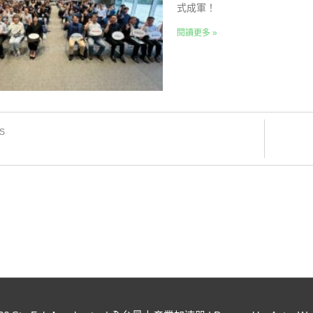
式成軍！
閱讀更多 »
S