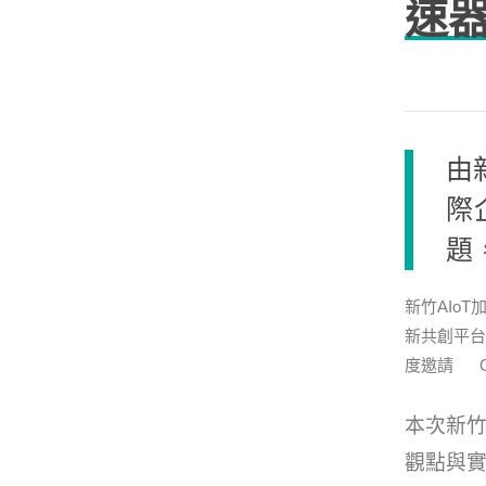
速
由
際
題
新竹AIo
新共創平台
度邀請 G
本次新竹A
觀點與實