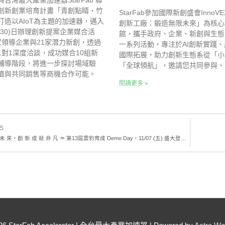
台灣最大產業加速器StarFab 聯
創新創業培育計畫「青創點睛‧竹
StarFab參加國際新創盛會InnoV
打造以AIoT為主題的加速器，邁入
創新工廠：鍛造無限未來」為核心
(30)日辦理創新提案企業媒合活
館，攜手政府、企業、新創與生態
家領導企業與21家潛力新創，透過
一系列活動，專注於AI創新實踐
1對1深度洽談，成功媒合10組新
國際拓展，助力創新生態系從「小
輔導階段，將進一步探討場域驗
「全球領航」，邀請您共同參與、
值與共同銷售等商機合作可能。
閱讀更多 »
S
♒︎ 探 索 AI 未 來・創 新 成 就 非 凡 ♒︎ 第13屆雲豹育成 Demo Day，11/07 (五) 盛大登場！