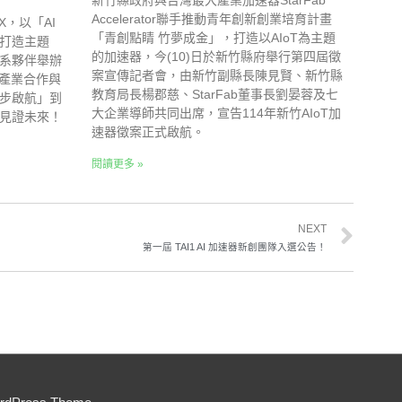
新竹縣政府與台灣最大產業加速器StarFab
Accelerator聯手推動青年創新創業培育計畫
EX，以「AI
「青創點睛 竹夢成金」，打造以AIoT為主題
打造主題
的加速器，今(10)日於新竹縣府舉行第四屆徵
系夥伴舉辦
案宣傳記者會，由新竹副縣長陳見賢、新竹縣
、產業合作與
教育局長楊郡慈、StarFab董事長劉晏蓉及七
步啟航」到
大企業導師共同出席，宣告114年新竹AIoT加
見證未來！
速器徵案正式啟航。
閱讀更多 »
NEXT
第一屆 TAI1 AI 加速器新創團隊入選公告！