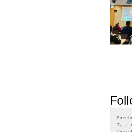
Fol
Faceb
Twit