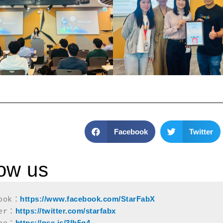
Facebook
Twitter
low us
https://www.facebook.com/StarFabX
ook：
https://twitter.com/starfabx
ter：
https://pse.is/3lb5g4