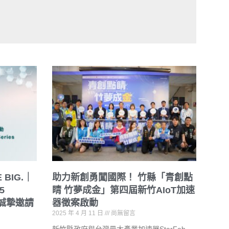
E BIG.｜
助力新創勇闖國際！ 竹縣「青創點
5
睛 竹夢成金」第四屆新竹AIoT加速
題館誠摯邀請
器徵案啟動
2025 年 4 月 11 日
尚無留言