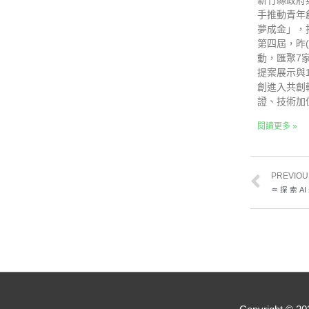
新竹縣政府與
手推動青年
夢成金」，
第四屆，昨
動，匯聚7
提案展示與
創進入共創
證、技術加
閱讀更多 »
PREVIOU