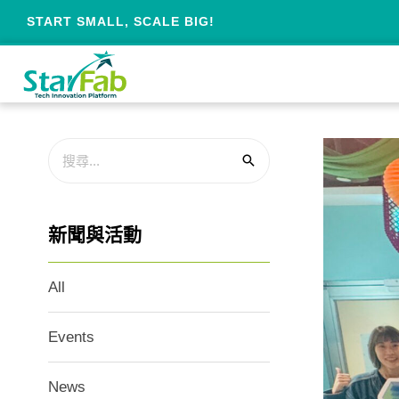
START SMALL, SCALE BIG!
新聞與活動
All
Events
News