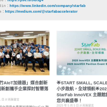
ube：
https://www.linkedin.com/company/starfab
din：
https://medium.com/@starfabaccelerator
um：
竹AIoT加速器」媒合創新
🌟START SMALL, SCAL
0組新創攜手企業探討智慧落
小步啟航，全球領航🌟202
StarFab InnoVEX 主
 1 日
尚無留言
您共襄盛舉！
2025 年 5 月 5 日
尚無留言