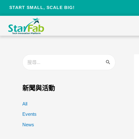
START SMALL, SCALE BIG!
新聞與活動
All
Events
News