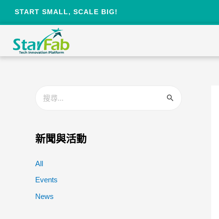
START SMALL, SCALE BIG!
新聞與活動
All
Events
News