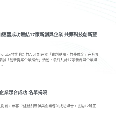
T加速器成功鏈結17家新創與企業 共築科技創新藍
ccelerator推動的新竹AIoT加速器「青創點睛・竹夢成金」在各界
舉辦「創新提案企業媒合」活動，最終共計17家新創與企業媒
機。
與企業媒合成功 名單揭曉
深入對談，恭喜17組新創夥伴與企業導師成功媒合，雲豹12班正