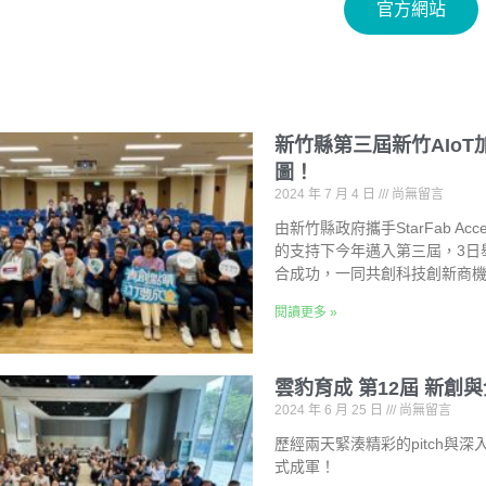
官方網站
新竹縣第三屆新竹AIo
圖！
2024 年 7 月 4 日
尚無留言
由新竹縣政府攜手StarFab A
的支持下今年邁入第三屆，3日
合成功，一同共創科技創新商
閱讀更多 »
雲豹育成 第12屆 新創
2024 年 6 月 25 日
尚無留言
歷經兩天緊湊精彩的pitch與
式成軍！