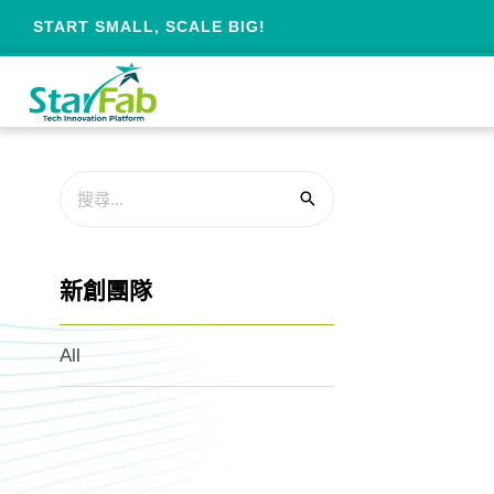
START SMALL, SCALE BIG!
新創團隊
All