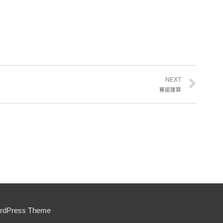
NEXT
賽諾運算
ordPress Theme