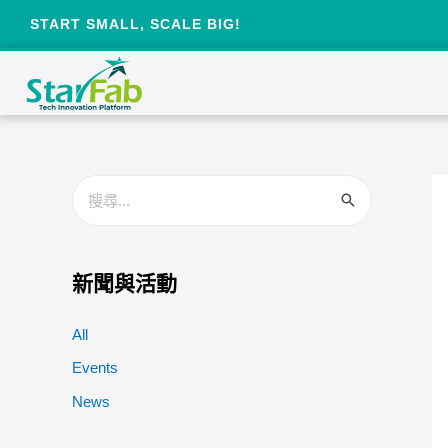
START SMALL, SCALE BIG!
新聞與活動
All
Events
News