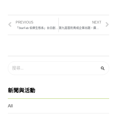
PREVIOUS
NEXT
「StarFab 伯樂生態系」台日創新交流會 協助新創快速對接日本市場
第九屆雲豹育成企業出題，廣招優質新創齊力共創！
新聞與活動
All