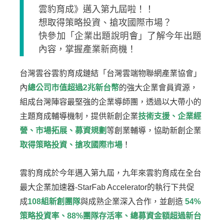
雲豹育成》邁入第九屆啦！！
想取得策略投資、搶攻國際市場？
快參加「企業出題說明會」了解今年出題
內容，掌握產業新商機！
台灣雲谷雲豹育成鏈結「台灣雲端物聯網產業協會」
內
總公司市值超過2兆新台幣
的強大企業會員資源，
組成台灣陣容最堅強的企業導師團，透過以大帶小的
主題育成輔導機制，提供新創企業
技術支援、企業經
營、市場拓展、募資規劃
等創業輔導，協助新創企業
取得策略投資、搶攻國際市場
！
雲豹育成於今年邁入第九屆，九年來雲豹育成在全台
最大企業加速器-StarFab Accelerator的執行下共促
成
108組新創團隊
與成熟企業深入合作，並創造
54%
策略投資率、88%團隊存活率、總募資金額超過新台