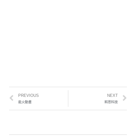
創
新
商
機
。
閱
讀
更
多
»
PREVIOUS
NEXT
能火動畫
嵙思科技