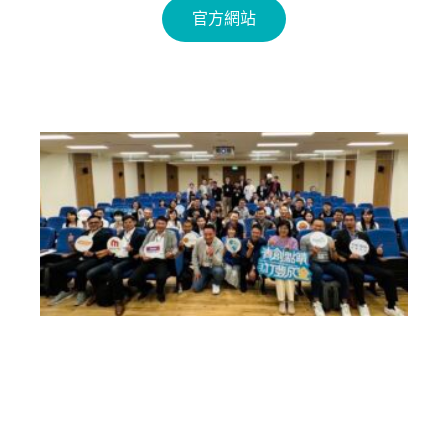
官方網站
新
竹
縣
第
三
屆
新
竹
AI
o
T
加
速