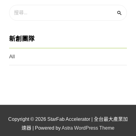
新創團隊
All
Copyright © 2026
StarFab Accelerator | 全台最大產業加
速器
| Powered by
Astra WordPress Theme