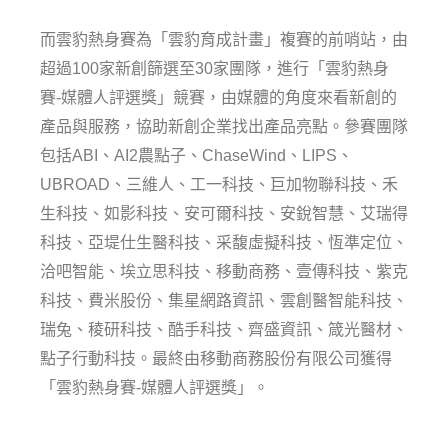
而雲豹熱身賽為「雲豹育成計畫」複賽的前哨站，由
超過100家新創篩選至30家團隊，進行「雲豹熱身
賽-媒體人評選獎」競賽，由媒體的角度來看新創的
產品與服務，協助新創企業找出產品亮點。參賽團隊
包括ABI、AI2農點子、ChaseWind、LIPS、
UBROAD、三維人、工一科技、巨加物聯科技、禾
生科技、如影科技、安可爾科技、安銳智慧、艾瑞得
科技、亞堤仕生醫科技、采馥虛擬科技、恆準定位、
洽吧智能、埃立思科技、移動商務、壹傳科技、紫克
科技、費米股份、集星網路資訊、雲創醫智能科技、
瑞兔、稜研科技、酷手科技、齊盛資訊、箴光醫材、
點子行動科技。最終由移動商務股份有限公司獲得
「雲豹熱身賽-媒體人評選獎」。