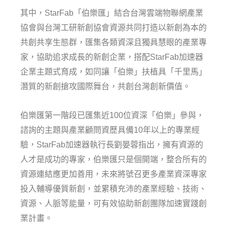
其中，StarFab「伯樂匯」結合台灣雲端物聯網產業
協會與台灣工研新創協會資源共同打造以新創為本的
共創共享生態群，匯集各類資深且獨具慧眼的產業專
家，協助追求成長的新創企業，搭配StarFab加速器
企業主題式育成，如同讓「伯樂」扶植具「千里馬」
潛質的新創搶攻國際舞台，共創台灣創新價值。
伯樂匯第一階段已匯集近100位資深「伯樂」參與，
諮詢的主題與產業顧問資歷具備10年以上的專業經
驗，StarFab加速器執行長劉晏蓉指出，擁有資源的
人才是成功的專家，伯樂匯只是個開端，整合所有的
資源連結應更加善用，未來將號召更多產業資深專家
投入輔導優質新創，並累積充沛的產業經驗、技術、
資源、人脈等能量，可有效協助新創團隊加速實踐創
業計畫。