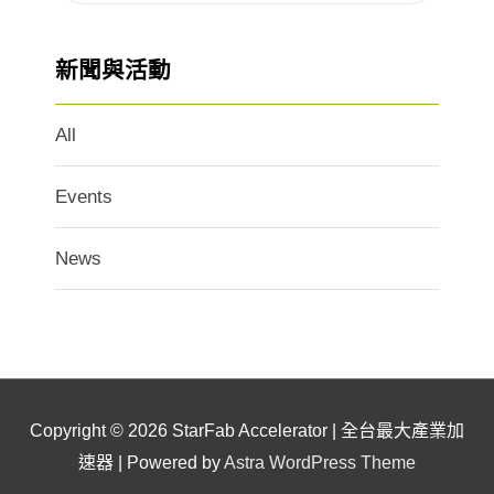
新聞與活動
All
Events
News
Copyright © 2026
StarFab Accelerator | 全台最大產業加
速器
| Powered by
Astra WordPress Theme