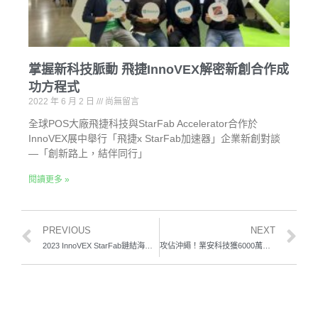
掌握新科技脈動 飛捷InnoVEX解密新創合作成
功方程式
2022 年 6 月 2 日
尚無留言
全球POS大廠飛捷科技與StarFab Accelerator合作於
InnoVEX展中舉行「飛捷x StarFab加速器」企業新創對談
—「創新路上，結伴同行」
閱讀更多 »
PREVIOUS
NEXT
2023 InnoVEX StarFab鏈結海內外大企業、創投帶新創探索成長關鍵
攻佔沖繩！業安科技獲6000萬資金注入，聯手當地飲料大廠舉辦驚奇「販賣機大冒險」，獎金高達300萬日幣！