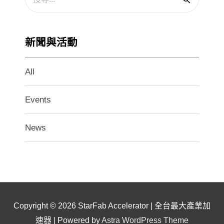
新聞與活動
All
Events
News
Copyright © 2026
StarFab Accelerator | 全台最大產業加
速器
| Powered by
Astra WordPress Theme