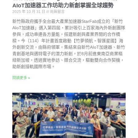
AIoT加速器工作坊助力新創掌握全球趨勢
2025 年 10 月 31 日
尚無留言
新竹縣政府攜手全台最大產業加速器StarFab成立的「新竹
AIoT加速器」邁入第四屆，累計吸引上百家海內外新創團隊
參與，成功串連各方量能，搭建新創與產業界間的合作橋
樑。今（114）年計畫首度啟動【竹夢領航・智匯星國】海
外創新交流，由縣府領軍，集結來自新竹AIoT加速器、新竹
青創基地與邁特電子的潛力新創，於8月前進東南亞商業樞
紐新加坡，透過實地參訪、媒合交流，驅動雙向合作契機，
助新創接軌國際市場。
閱讀更多 »