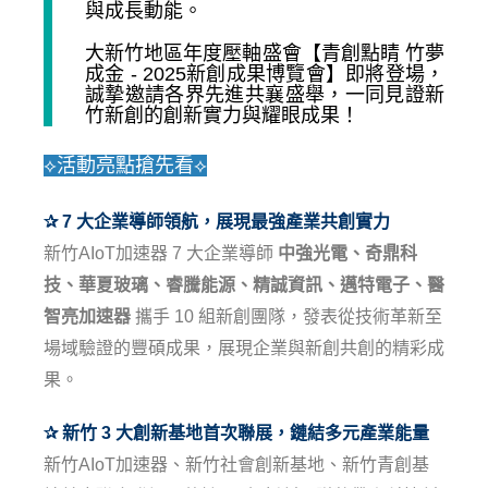
與成長動能。
大新竹地區年度壓軸盛會【青創點睛 竹夢
成金 - 2025新創成果博覽會】即將登場，
誠摯邀請各界先進共襄盛舉，一同見證新
竹新創的創新實力與耀眼成果！
⟡活動亮點搶先看⟡
✰ 7 大企業導師領航，展現最強產業共創實力
新竹AIoT加速器 7 大企業導師
中強光電、奇鼎科
技、華夏玻璃、睿騰能源、精誠資訊、邁特電子、醫
智亮加速器
攜手 10 組新創團隊，發表從技術革新至
場域驗證的豐碩成果，展現企業與新創共創的精彩成
果。
✰ 新竹 3 大創新基地首次聯展，鏈結多元產業能量
新竹AIoT加速器、新竹社會創新基地、新竹青創基