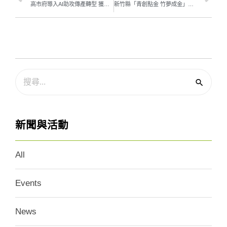
高市府導入AI助攻傳產轉型 獲天下城市治理卓越獎肯定！
新竹縣「青創點金 竹夢成金」新創成果博覽會 三大創業育成單位首度合展 16組新創呈現跨域亮點
新聞與活動
All
Events
News