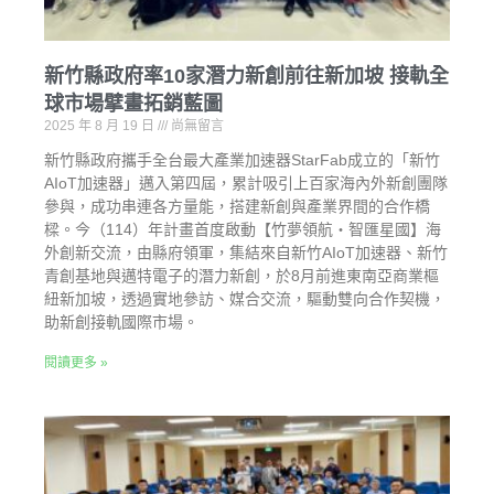
新竹縣政府率10家潛力新創前往新加坡 接軌全
球市場擘畫拓銷藍圖
2025 年 8 月 19 日
尚無留言
新竹縣政府攜手全台最大產業加速器StarFab成立的「新竹
AIoT加速器」邁入第四屆，累計吸引上百家海內外新創團隊
參與，成功串連各方量能，搭建新創與產業界間的合作橋
樑。今（114）年計畫首度啟動【竹夢領航・智匯星國】海
外創新交流，由縣府領軍，集結來自新竹AIoT加速器、新竹
青創基地與邁特電子的潛力新創，於8月前進東南亞商業樞
紐新加坡，透過實地參訪、媒合交流，驅動雙向合作契機，
助新創接軌國際市場。
閱讀更多 »