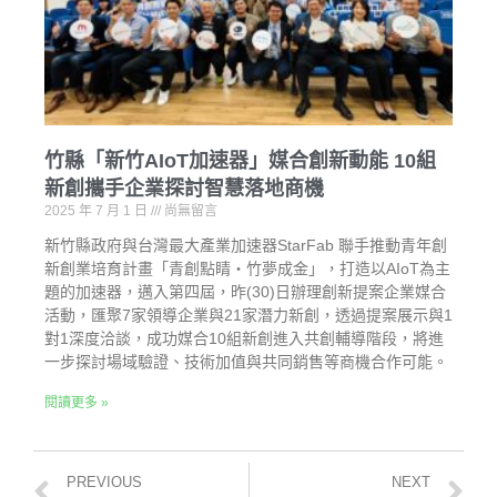
竹縣「新竹AIoT加速器」媒合創新動能 10組
新創攜手企業探討智慧落地商機
2025 年 7 月 1 日
尚無留言
新竹縣政府與台灣最大產業加速器StarFab 聯手推動青年創
新創業培育計畫「青創點睛‧竹夢成金」，打造以AIoT為主
題的加速器，邁入第四屆，昨(30)日辦理創新提案企業媒合
活動，匯聚7家領導企業與21家潛力新創，透過提案展示與1
對1深度洽談，成功媒合10組新創進入共創輔導階段，將進
一步探討場域驗證、技術加值與共同銷售等商機合作可能。
閱讀更多 »
PREVIOUS
NEXT