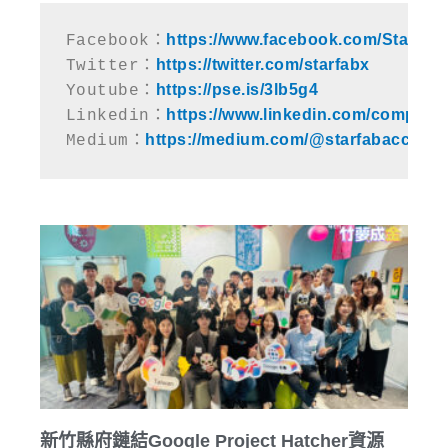
https://www.facebook.com/StarFab
Facebook：
https://twitter.com/starfabx
Twitter：
https://pse.is/3lb5g4
Youtube：
https://www.linkedin.com/company/
Linkedin：
https://medium.com/@starfabaccelera
Medium：
新竹縣府鏈結Google Project Hatcher資源