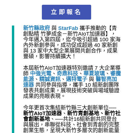
立即報名
新竹縣政府
與
StarFab
攜手推動的【青
創點睛 竹夢成金－新竹AIoT加速器】，
今年邁入第四屆，迄今吸引超過 100 家海
內外新創參與，成功促成超過 40 家新創
與 13 家中大型企業展開共創合作，成果
豐碩，影響持續擴大！
本屆新竹AIoT加速器特別邀請 7 大企業導
師
中強光電
、
奇鼎科技
、
華夏玻璃
、
睿騰
能源
、
精誠資訊
、
邁特電子
與
醫智亮加
速器
共同參與指導，攜手 10 組新創團隊
發表共創成果，展現技術突破與場域驗證
成果的亮眼表現。
今年更首次集結新竹縣三大創新單位──
新竹AIoT加速器
、
新竹青創基地、新竹社
會創新基地
、──共計16組新創共同登台
與展出，串聯從科技、社會到青創的完整
創業生態，呈現大新竹多層次的創新能量