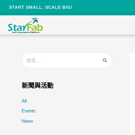
START SMALL, SCALE BIG!
新聞與活動
All
Events
News