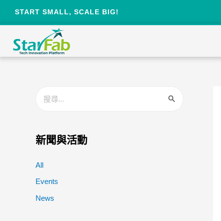
START SMALL, SCALE BIG!
新聞與活動
All
Events
News