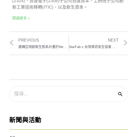
(2324)、台達電子(2308)子公司台達資本、工研院子公司創
新工業技術移轉(ITIC)，以及新生資本。
閱讀更多 »
PREVIOUS
NEXT
建構亞灣創新生態系計畫於Meet大南方展現大小共創精彩成果
StarFab x 台灣資訊安全協會 資安主題工作坊紮實開講
新聞與活動