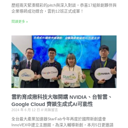
歷經兩天緊湊精彩的pitch與深入對談，恭喜17組新創夥伴與
企業導師成功媒合，雲豹12班正式成軍！
閱讀更多 »
雲豹育成揪科技大咖開講 NVIDIA、台智雲、
Google Cloud 齊談生成式AI可能性
2024 年 6 月 12 日
尚無留言
全台最大產業加速器StarFab今年再度於國際新創盛會
InnoVEX中建立主題館，為深入輔導新創，本月5日更邀請