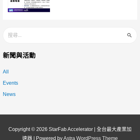
新聞與活動
All
Events
News
Copyright © 2026
StarFab Accelerator | 全台最大產業加
速器
| Powered by
Astra WordPress Theme