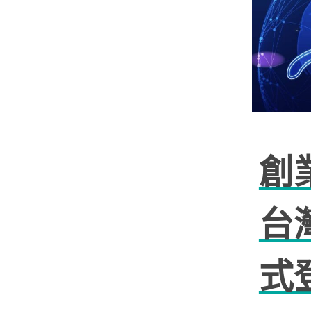
創業
台
式