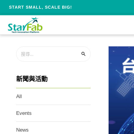
START SMALL, SCALE BIG!
新聞與活動
All
Events
News