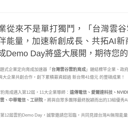
業從來不是單打獨鬥，「台灣雲谷
伴能量，加速新創成長、共拓AI新商機
成Demo Day將盛大展開，期待您的
題式企業定向育成加速器「
台灣雲谷雲豹育成
」鏈結標竿企業、政府
創與大企業共創合作，創下累積募資超過 新台幣41億元 的豐碩成果！
，雲豹育成邁入第12屆，11大企業導師：
遠傳電信、愛爾達科技、NVIDI
雲、中華電信、工研院
，將與自眾多團隊最終脫穎而出的13組優秀AI
(三)，第12屆雲豹Demo Day，誠摯邀請您蒞臨，共同見證台灣AI