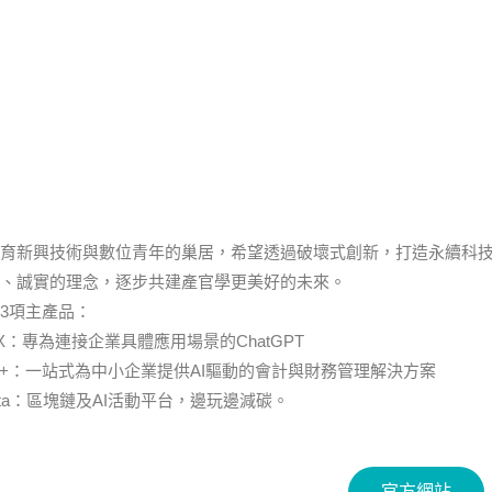
育新興技術與數位青年的巢居，希望透過破壞式創新，打造永續科
、誠實的理念，逐步共建產官學更美好的未來。
3項主產品：
iAltX：專為連接企業具體應用場景的ChatGPT
nsight+：一站式為中小企業提供AI驅動的會計與財務管理解決方案
ayMeta：區塊鏈及AI活動平台，邊玩邊減碳。
官方網站