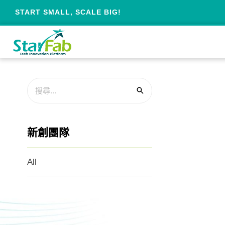
START SMALL, SCALE BIG!
新創團隊
All