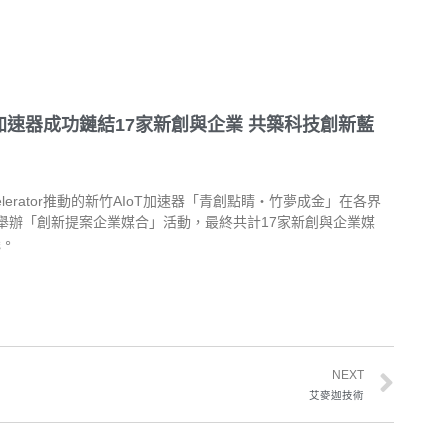
T加速器成功鏈結17家新創與企業 共築科技創新藍
ccelerator推動的新竹AIoT加速器「青創點睛・竹夢成金」在各界
舉辦「創新提案企業媒合」活動，最終共計17家新創與企業媒
機。
NEXT
艾麥迦技術