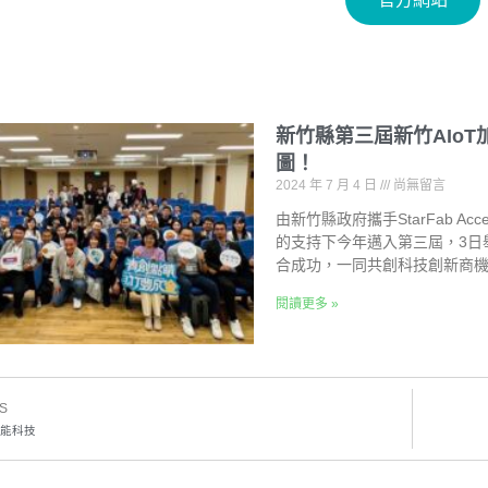
新竹縣第三屆新竹AIo
圖！
2024 年 7 月 4 日
尚無留言
由新竹縣政府攜手StarFab A
的支持下今年邁入第三屆，3日
合成功，一同共創科技創新商
閱讀更多 »
S
能科技