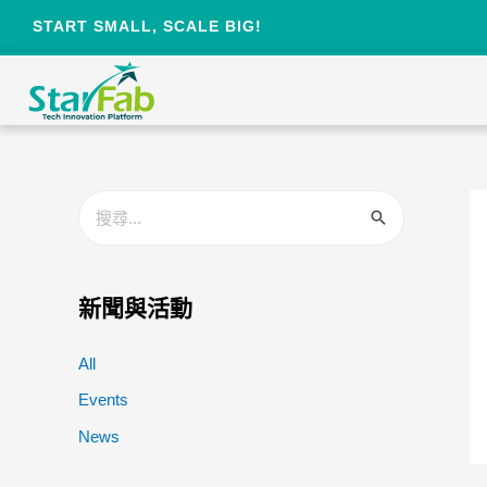
START SMALL, SCALE BIG!
新聞與活動
All
Events
News