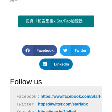
認識「和泰集團x StarFab加速器」
Facebook
Twitter
LinkedIn
Follow us
https://www.facebook.com/StarFabX
Facebook：
https://twitter.com/starfabx
Twitter：
https://pse.is/3lb5g4