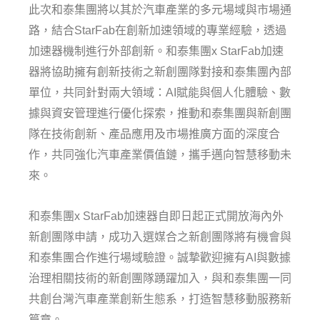
此次和泰集團將以其於汽車產業的多元場域與市場通
路，結合StarFab在創新加速領域的專業經驗，透過
加速器機制進行外部創新。和泰集團x StarFab加速
器將協助擁有創新技術之新創團隊對接和泰集團內部
單位，共同針對兩大領域：AI賦能與個人化體驗、數
據與資安管理進行優化探索，推動和泰集團與新創團
隊在技術創新、產品應用及市場推廣方面的深度合
作，共同強化汽車產業價值鏈，攜手邁向智慧移動未
來。
和泰集團x StarFab加速器自即日起正式開放海內外
新創團隊申請，成功入選媒合之新創團隊將有機會與
和泰集團合作進行場域驗證。誠摯歡迎擁有AI與數據
治理相關技術的新創團隊踴躍加入，與和泰集團一同
共創台灣汽車產業創新生態系，打造智慧移動服務新
篇章。