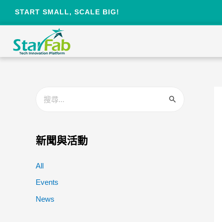
START SMALL, SCALE BIG!
新聞與活動
All
Events
News