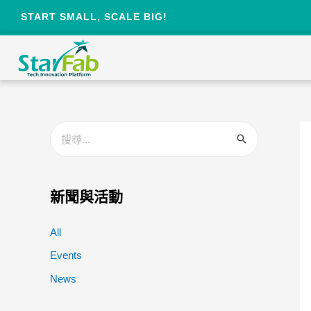
START SMALL, SCALE BIG!
新聞與活動
All
Events
News