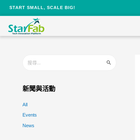
START SMALL, SCALE BIG!
新聞與活動
All
Events
News