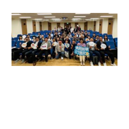
新
竹
縣
第
三
屆
新
竹
AI
o
T
加
速
器
成
功