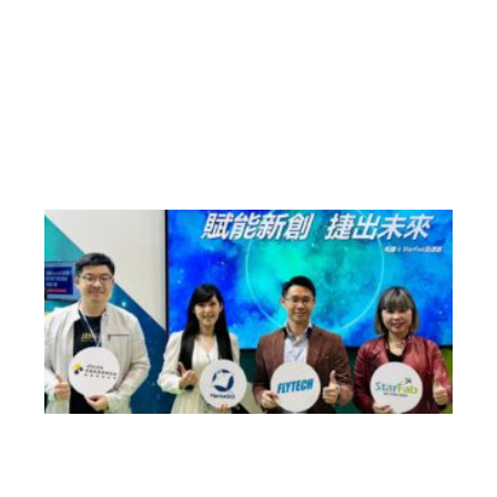
。
閱
讀
更
多
»
共
創
「
捷
」
出
未
來
！
「