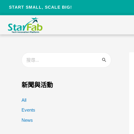
START SMALL, SCALE BIG!
新聞與活動
All
Events
News