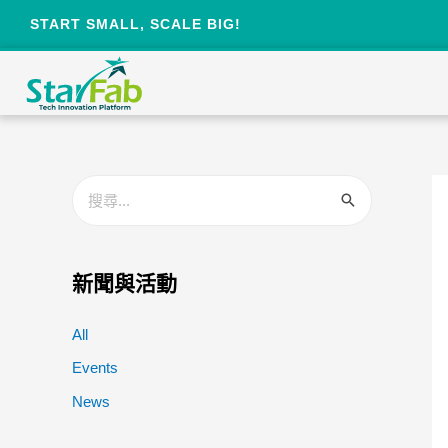
START SMALL, SCALE BIG!
新聞與活動
All
Events
News