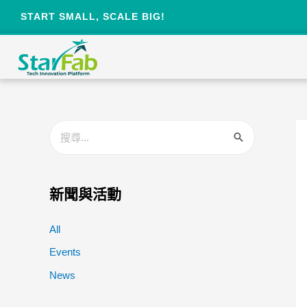
START SMALL, SCALE BIG!
新聞與活動
All
Events
News