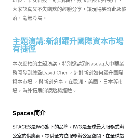
班長：業安科技、奇寶網路、數位無限 的帶動下，
大家認真又不失幽默的經驗分享，讓現場笑聲此起彼
落，毫無冷場。
主題演講:新創躍升國際資本市場
有捷徑
本次壓軸的主題演講，特別邀請到Nasdaq大中華業
務開發副總監David Chen，針對新創如何躍升國際
資本市場 ，與新創分享，在歐洲、美國、日本等市
場，海外拓展的觀點與經驗。
Spaces簡介
SPACES
是
IWG
旗下的品牌。
IWG
是全球最大服務式辦
公室的供應商，提供全方位服務辦公室空間，在全球超