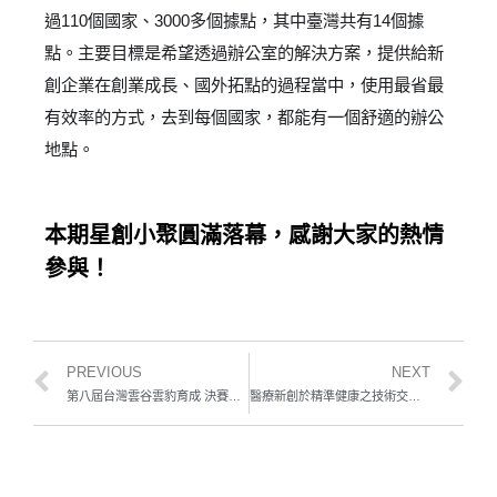
過
110
個國家、
3000
多個據點，其中臺灣共有
14
個據
點。主要目標是希望透過辦公室的解決方案，提供給新
創企業在創業成長、國外拓點的過程當中，使用最省最
有效率的方式，去到每個國家，都能有一個舒適的辦公
地點。
本期星創小聚圓滿落幕，感謝大家的熱情
參與！
PREVIOUS
NEXT
第八屆台灣雲谷雲豹育成 決賽前哨戰開打！
醫療新創於精準健康之技術交流分享會鎖定智慧醫療未來趨勢