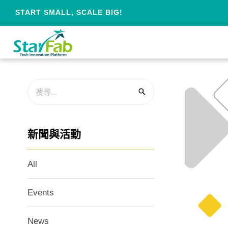
START SMALL, SCALE BIG!
新聞與活動
All
Events
News