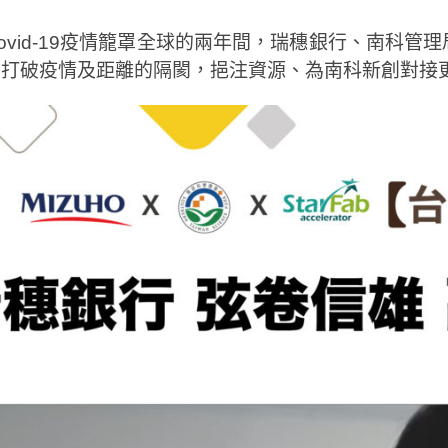
ovid-19疫情籠罩全球的兩年間，瑞穗銀行、南科管理局
動打破疫情及距離的隔閡，挹注資源、為南科新創對接