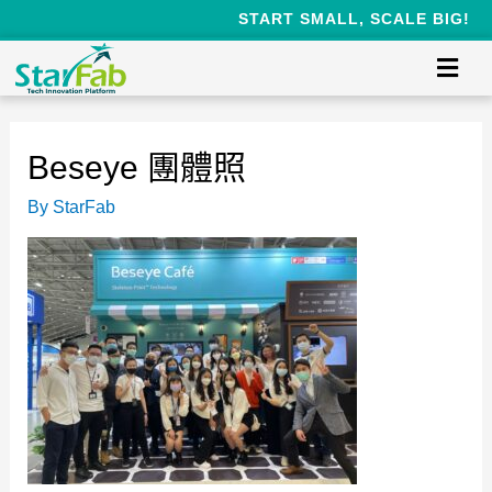
START SMALL, SCALE BIG!
Beseye 團體照
By
StarFab