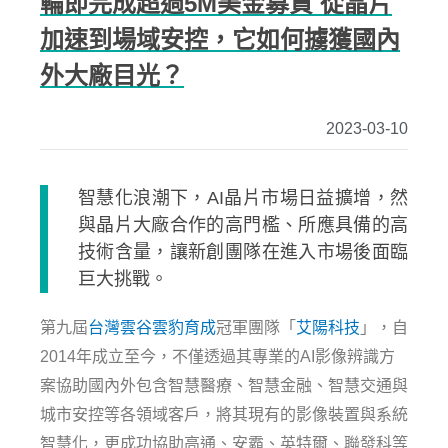
輪即完成超過5M美金募資 從晶片
加速到場域安控，它如何擄獲國內
外大廠目光？
2023-03-10
智慧化浪潮下，AI晶片市場日益擴增，然
與晶片大廠合作的高門檻、所應具備的高
技術含量，讓新創團隊在進入市場後面臨
巨大挑戰。
第九屆
台灣雲谷雲豹育成
冠軍團隊「
艾陽科技
」，自
2014年成立至今，不僅透過其專業的AI影像辨識方
案協助國內外包含智慧醫療、智慧金融、智慧交通與
城市安控等各領域客戶，將其現有的影像裝置與系統
智慧化，更成功協助高通、安霸、英特爾、聯發科等