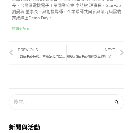
長、台灣區電機電子工業同業公會 李詩欽 理事長、StarFab
劉晏蓉 董事長、與創投導師、企業導師共同參與第九屆雲豹
育成線上Demo Day。
閱讀更多 »
PREVIOUS
NEXT
【StarFab特報】重新定義門禁考勤 盛星科技GoFace讓企業人事管理思維升級
飛捷x StarFab加速器五週年 全球POS大廠飛捷科技領新創翱翔科技藍海
新聞與活動