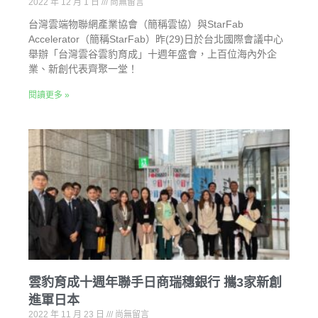
2022 年 12 月 1 日
尚無留言
台灣雲端物聯網產業協會（簡稱雲協）與StarFab
Accelerator（簡稱StarFab）昨(29)日於台北國際會議中心
舉辦「台灣雲谷雲豹育成」十週年盛會，上百位海內外企
業、新創代表齊聚一堂！
閱讀更多 »
雲豹育成十週年聯手日商瑞穗銀行 攜3家新創
進軍日本
2022 年 11 月 23 日
尚無留言