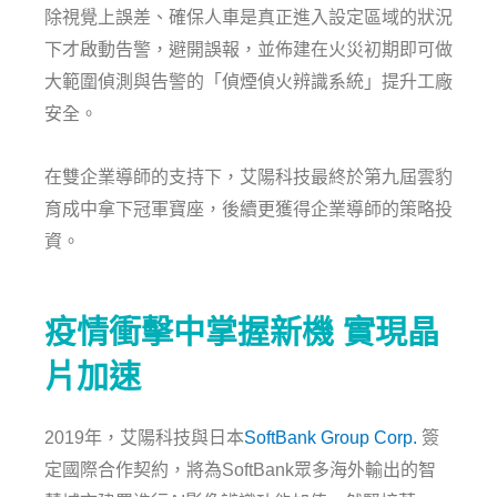
除視覺上誤差、確保人車是真正進入設定區域的狀況
下才啟動告警，避開誤報，並佈建在火災初期即可做
大範圍偵測與告警的「偵煙偵火辨識系統」提升工廠
安全。
在雙企業導師的支持下，艾陽科技最終於第九屆雲豹
育成中拿下冠軍寶座，後續更獲得企業導師的策略投
資。
疫情衝擊中掌握新機 實現晶
片加速
2019年，艾陽科技與日本
SoftBank Group Corp.
簽
定國際合作契約，將為SoftBank眾多海外輸出的智