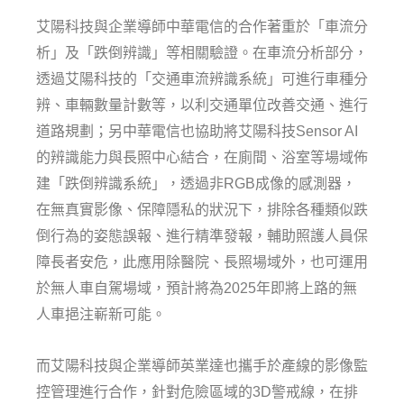
艾陽科技與企業導師中華電信的合作著重於「車流分
析」及「跌倒辨識」等相關驗證。在車流分析部分，
透過艾陽科技的「交通車流辨識系統」可進行車種分
辨、車輛數量計數等，以利交通單位改善交通、進行
道路規劃；另中華電信也協助將艾陽科技Sensor AI
的辨識能力與長照中心結合，在廁間、浴室等場域佈
建「跌倒辨識系統」，透過非RGB成像的感測器，
在無真實影像、保障隱私的狀況下，排除各種類似跌
倒行為的姿態誤報、進行精準發報，輔助照護人員保
障長者安危，此應用除醫院、長照場域外，也可運用
於無人車自駕場域，預計將為2025年即將上路的無
人車挹注嶄新可能。
而艾陽科技與企業導師英業達也攜手於產線的影像監
控管理進行合作，針對危險區域的3D警戒線，在排