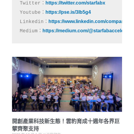
https://twitter.com/starfabx
Twitter：
https://pse.is/3lb5g4
Youtube：
https://www.linkedin.com/company/st
Linkedin：
https://medium.com/@starfabaccelerato
Medium：
開創產業科技新生態！雲豹育成十週年各界巨
擘齊聚支持