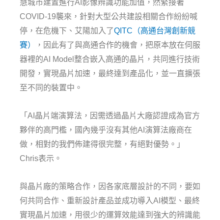
慧城市建置進行AI影像辨識功能加值，然緊接著
COVID-19襲來，針對大型公共建設相關合作紛紛喊
停，在危機下、艾陽加入了
QITC（高通台灣創新競
賽）
，因此有了與高通合作的機會，把原本放在伺服
器裡的AI Model整合嵌入高通的晶片，共同進行技術
開發，實現晶片加速，最終達到產品化，並一直擴張
至不同的裝置中。
「AI晶片端演算法，因需透過晶片大廠認證成為官方
夥伴的高門檻，國內幾乎沒有其他AI演算法廠商在
做，相對的我們佈建得很完整，有絕對優勢。」
Chris表示。
與晶片廠的策略合作，因各家底層設計的不同，要如
何共同合作、重新設計產品並成功導入AI模型、最終
實現晶片加速，用很少的運算效能達到強大的辨識能