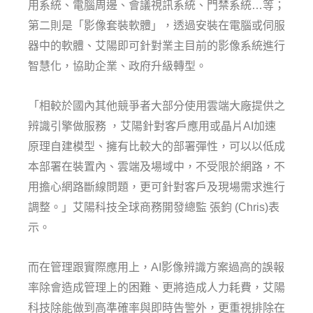
用系統、電腦周邊、會議視訊系統、門禁系統…等；
第二則是「影像套裝軟體」，透過安裝在電腦或伺服
器中的軟體、艾陽即可針對業主目前的影像系統進行
智慧化，協助企業、政府升級轉型。
「相較於國內其他競爭者大部分使用雲端大廠提供之
辨識引擎做服務 ，艾陽針對客戶應用或晶片AI加速
原理自建模型、擁有比較大的部署彈性，可以以低成
本部署在裝置內、雲端及場域中，不受限於網路，不
用擔心網路斷線問題，更可針對客戶及現場需求進行
調整。」艾陽科技全球商務開發總監 張鈞 (Chris)表
示。
而在管理跟實際應用上，AI影像辨識方案過高的誤報
率除會造成管理上的困難、更將造成人力耗費，艾陽
科技除能做到高準確率與即時告警外，更重視排除在