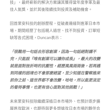
技」，最終嶄新的解決方案讓其獲得當年度季軍及最
佳人氣獎，並於其後陸續找到投資及補助機會。
回首業安科技的創辦歷程，從破產邊緣到進軍日本市
場，期間經歷了包括親人過世、找不到投資、訂單短
缺等各式困境，Duncan表示：
「很難用一句話去形容創業，因為一句話絕對講不
完，只能說『
唯有創業可以讓你成長
』，最大的改變
就是面對挫折時的抗壓性，經歷風風雨雨後，若再遇
到同樣的困境也不會那麼絕望，至少知道在警察進來
抓你之前、這世界都不會改變，哈哈，所以能更淡定
的看待事情，也更有信心面對其他挑戰！」
未來業安科技除繼續深植日本市場外、也預計逐步擴
展進攻歐洲，也期待與更多想搶攻日本市場的夥伴合