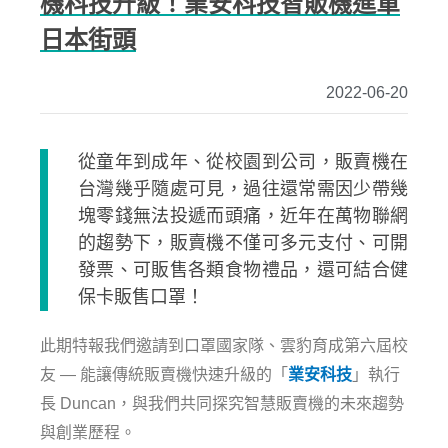
機科技升級！業安科技智販機進軍
日本街頭
2022-06-20
從童年到成年、從校園到公司，販賣機在
台灣幾乎隨處可見，過往還常需因少帶幾
塊零錢無法投遞而頭痛，近年在萬物聯網
的趨勢下，販賣機不僅可多元支付、可開
發票、可販售各類食物禮品，還可結合健
保卡販售口罩！
此期特報我們邀請到口罩國家隊、雲豹育成第六屆校
友 — 能讓傳統販賣機快速升級的「
業安科技
」執行
長 Duncan，與我們共同探究智慧販賣機的未來趨勢
與創業歷程。