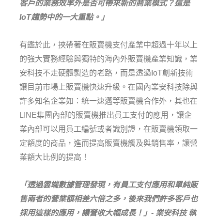
客戶的業務效率外是否可帶來新的商業模式？這是
IoT趨勢中的一大重點。」
有鑑於此，挾帶著在販賣機支付產業中超過十年以上
的強大實務經驗與獨特的海內外販賣機產業知識，業
安科技不走硬體製造的老路，而是透過IoT創新技術
讓目前市場上販賣機快速升級。在國內業安科技除與
許多知名企業如：統一速邁等販賣機合作外，其也在
LINE集團內部的販賣機推出員工支付的應用，讓企
業內部可以用員工編號或者識別證，在販賣機領取一
定額度的商品，進而提高販賣機觸及與銷售率，讓營
業額大比例的提高！
「透過雲端數據管理發現，有員工支付應用和單純販
售兩者的營業額相差六倍之多，後來我們許多客戶也
採用這樣的應用，讓營收大幅成長！」- 業安科技 執