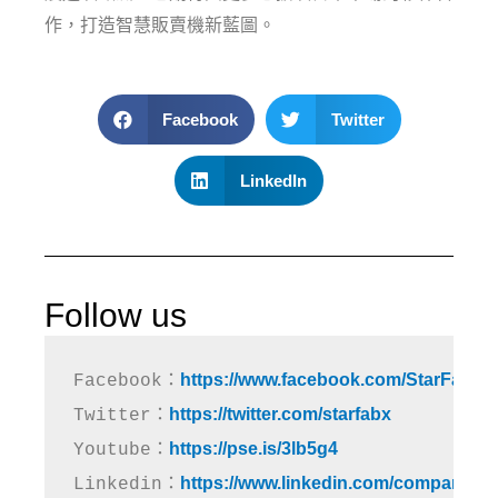
作，打造智慧販賣機新藍圖。
Facebook
Twitter
LinkedIn
Follow us
https://www.facebook.com/StarFabX
Facebook：
https://twitter.com/starfabx
Twitter：
https://pse.is/3lb5g4
Youtube：
https://www.linkedin.com/company/st
Linkedin：