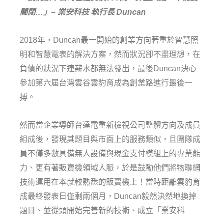
關閉…」
–
業安科技 執行長 Duncan
2018年，Duncan最一開始的創業方向著重於智慧照
明和智慧電表的解決方案，然而狀況卻不盡理想，在
負債的狀況下連薪水都無法發出，最後Duncan決心
參加第六屆台灣雲谷雲豹育成為創業路進行最後一
搏。
然而當企業導師台達電重新檢視公司整體方向及成員
組成後，發現其題目與市面上的服務類似，且團隊成
員不僅多數具備無人設備與現金支付模組上的專業能
力、更有著販賣機領域人脈，於是鼓勵他們將物聯網
技術運用在本就較熟悉的販賣機上！當時距離雲豹育
成最終發表日僅剩兩個月，Duncan毅然決然地換掉
題目、並從頭開始完善新的技術、成立「業安科