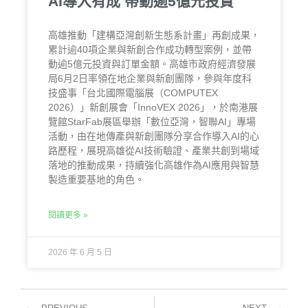
AI導入有成 帶動逾5億元投資
高雄推動「建構亞灣創新生態系計畫」再創成果，
累計逾40項企業與新創合作成功轉型案例，並帶
動逾5億元投資與訂單金額。高雄市政府經濟發展
局6月2日率領在地企業與新創團隊，參與年度科
技盛事「台北國際電腦展（COMPUTEX
2026）」新創展會「InnoVEX 2026」，於南港展
覽館StarFab展區舉辦「數位亞灣，智聯AI」專場
活動，由在地傳產與新創團隊分享合作導入AI的心
路歷程，展現高雄從AI技術驗證、產業共創到場域
落地的推動成果，持續強化高雄作為AI應用與智慧
製造重要基地的角色。
閱讀更多 »
2026 年 6 月 5 日