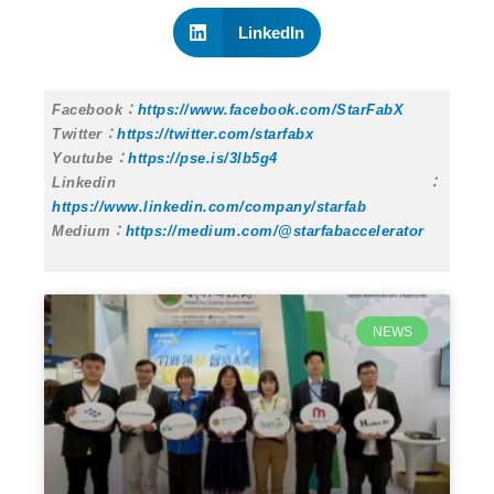
LinkedIn
Facebook：
https://www.facebook.com/StarFabX
Twitter：
https://twitter.com/starfabx
Youtube：
https://pse.is/3lb5g4
Linkedin：
https://www.linkedin.com/company/starfab
Medium：
https://medium.com/@starfabaccelerator
NEWS