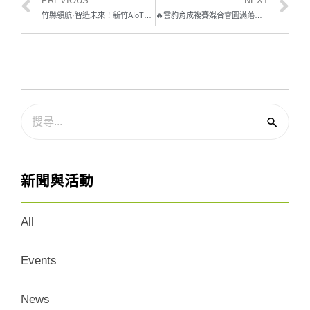
PREVIOUS
NEXT
竹縣領航·智造未來！新竹AIoT加速器推「企業賦能x新創實踐」進軍全球新創盛會InnoVEX
🔥雲豹育成複賽媒合會圓滿落幕🔥 第14屆媒合成果出爐！
新聞與活動
All
Events
News