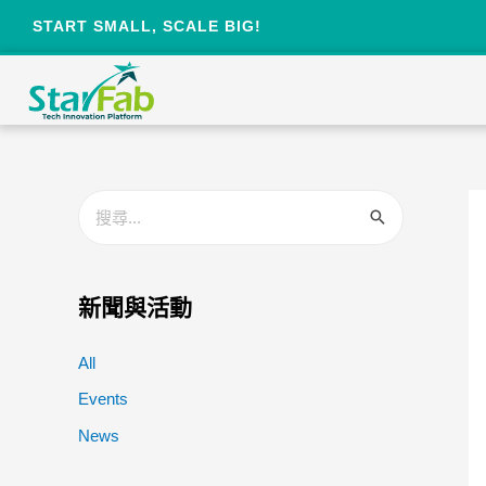
START SMALL, SCALE BIG!
新聞與活動
All
Events
News