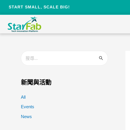
START SMALL, SCALE BIG!
新聞與活動
All
Events
News