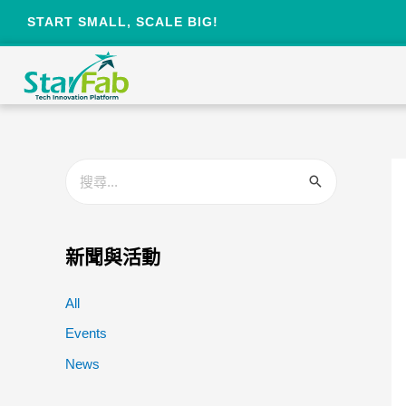
START SMALL, SCALE BIG!
新聞與活動
All
Events
News