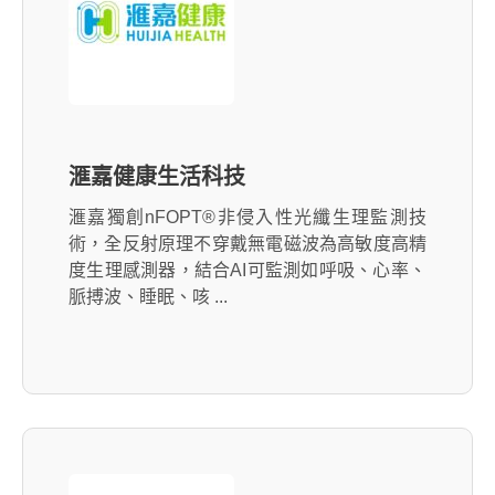
滙嘉健康生活科技
滙嘉獨創nFOPT®非侵入性光纖生理監測技
術，全反射原理不穿戴無電磁波為高敏度高精
度生理感測器，結合AI可監測如呼吸、心率、
脈搏波、睡眠、咳 ...